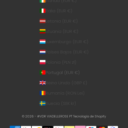
Irlanda (EUR €)
Italia (EUR €)
Letonia (EUR €)
Lituania (EUR €)
Luxemburgo (EUR €)
Países Bajos (EUR €)
Polonia (PLN zł)
Portugal (EUR €)
Reino Unido (GBP £)
Rumanía (RON Lei)
Suecia (SEK kr)
© 2026 - #VDR VIADELLEROSE PT
Tecnología de Shopify