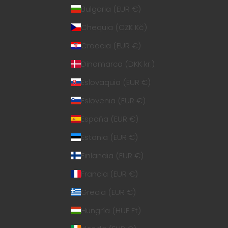
Bulgaria (EUR €)
Chequia (CZK Kč)
Croacia (EUR €)
Dinamarca (DKK kr.)
Eslovaquia (EUR €)
Eslovenia (EUR €)
España (EUR €)
Estonia (EUR €)
Finlandia (EUR €)
Francia (EUR €)
Grecia (EUR €)
Hungría (HUF Ft)