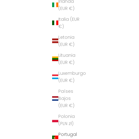
Irlanda
(EUR €)
Italia (EUR
€)
Letonia
(EUR €)
Lituania
(EUR €)
Luxemburgo
(EUR €)
Países
Bajos
(EUR €)
Polonia
(PLN zł)
Portugal