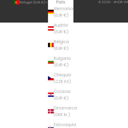
País
© 2026 - #VDR VI
Portugal (EUR €)
Alemania
(EUR €)
Austria
(EUR €)
Bélgica
(EUR €)
Bulgaria
(EUR €)
Chequia
(CZK Kč)
Croacia
(EUR €)
Dinamarca
(DKK kr.)
Eslovaquia