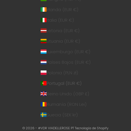
Irlanda (EUR €)
Italia (EUR €)
Letonia (EUR €)
Lituania (EUR €)
Luxemburgo (EUR €)
Países Bajos (EUR €)
Polonia (PLN zł)
Portugal (EUR €)
Reino Unido (GBP £)
Rumanía (RON Lei)
Suecia (SEK kr)
© 2026 - #VDR VIADELLEROSE PT
Tecnología de Shopify