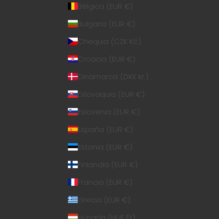
Bélgica (EUR €)
Bulgaria (EUR €)
Chequia (CZK Kč)
Croacia (EUR €)
Dinamarca (DKK kr.)
Eslovaquia (EUR €)
Eslovenia (EUR €)
España (EUR €)
Estonia (EUR €)
Finlandia (EUR €)
Francia (EUR €)
Grecia (EUR €)
Hungría (HUF Ft)