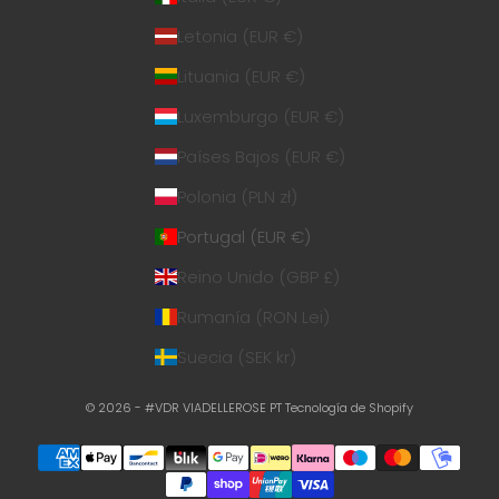
Letonia (EUR €)
Lituania (EUR €)
Luxemburgo (EUR €)
Países Bajos (EUR €)
Polonia (PLN zł)
Portugal (EUR €)
Reino Unido (GBP £)
Rumanía (RON Lei)
Suecia (SEK kr)
© 2026 - #VDR VIADELLEROSE PT
Tecnología de Shopify