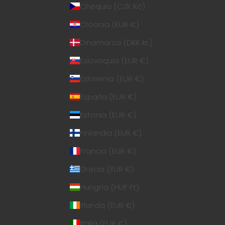
Chequia (CZK Kč)
Croacia (EUR €)
Dinamarca (DKK kr.)
Eslovaquia (EUR €)
Eslovenia (EUR €)
España (EUR €)
Estonia (EUR €)
Finlandia (EUR €)
Francia (EUR €)
Grecia (EUR €)
Hungría (HUF Ft)
Irlanda (EUR €)
Italia (EUR €)