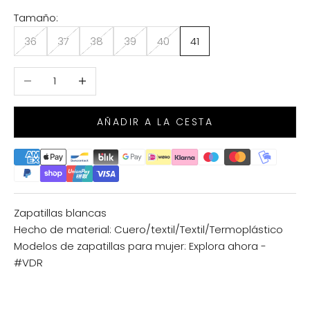
Tamaño:
36
37
38
39
40
41
Reducir cantidad
Aumentar cantidad
AÑADIR A LA CESTA
Zapatillas blancas
Hecho de material: Cuero/textil/Textil/Termoplástico
Modelos de zapatillas para mujer:
Explora ahora -
#VDR