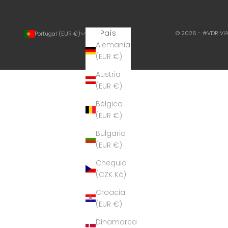
País
© 2026 - #VDR VI
Portugal (EUR €)
Alemania
(EUR €)
Austria
(EUR €)
Bélgica
(EUR €)
Bulgaria
(EUR €)
Chequia
(CZK Kč)
Croacia
(EUR €)
Dinamarca