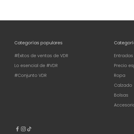
Categorías populares
Categorí
#Éxitos de ventas de VDR
Entradas
Lo esencial de #VDR
Precio es
#Conjunto VDR
Ropa
Calzado
Bolsas
Accesori