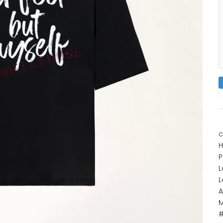
c
H
P
L
L
A
M