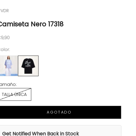
#VDR
Camiseta Nero 17318
recio de oferta
9,90
olor:
Tamaño:
TALLA ÚNICA
AGOTADO
Get Notified When Back in Stock