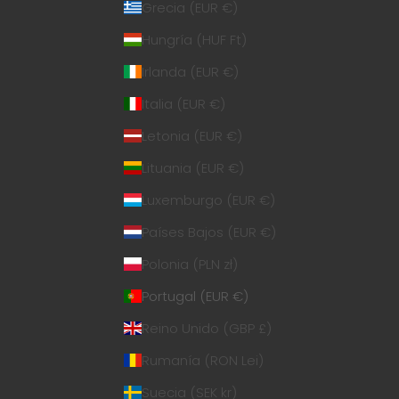
Grecia (EUR €)
Hungría (HUF Ft)
Irlanda (EUR €)
Italia (EUR €)
Letonia (EUR €)
Lituania (EUR €)
Luxemburgo (EUR €)
Países Bajos (EUR €)
Polonia (PLN zł)
Portugal (EUR €)
Reino Unido (GBP £)
Rumanía (RON Lei)
Suecia (SEK kr)