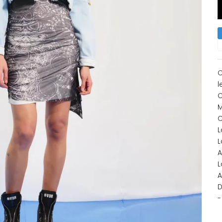
C
l
C
M
C
L
L
A
L
A
D
-