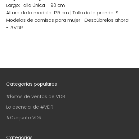
Largo: Talla única – 90 cm
Altura de la modelo: 175 cm | Talla de la prenda: S
Modelos de camisas para mujer
: ¡Descúbrelos ahora!
- #VDR
Categorías populares
#Éxitos de ventas de VDR
Lo esencial de #VDR
#Conjunto VDR
Categorías