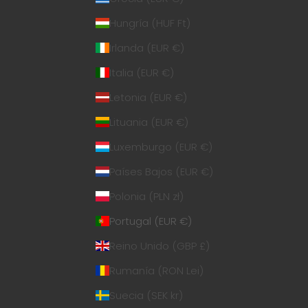
Hungría (HUF Ft)
Irlanda (EUR €)
Italia (EUR €)
Letonia (EUR €)
Lituania (EUR €)
Luxemburgo (EUR €)
Países Bajos (EUR €)
Polonia (PLN zł)
Portugal (EUR €)
Reino Unido (GBP £)
Rumanía (RON Lei)
Suecia (SEK kr)