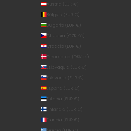
Austria (EUR €)
Bélgica (EUR €)
Bulgaria (EUR €)
Chequia (CZK Kč)
Croacia (EUR €)
Dinamarca (DKK kr.)
Eslovaquia (EUR €)
Eslovenia (EUR €)
España (EUR €)
Estonia (EUR €)
Finlandia (EUR €)
Francia (EUR €)
Grecia (EUR €)