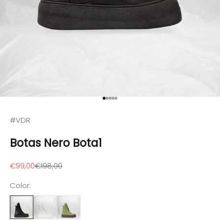
Ir al artículo 1
Ir al artículo 2
Ir al artículo 3
Ir al artículo 4
Ir al artículo 5
#VDR
Botas Nero Bota1
Precio de oferta
Precio normal
€99,00
€198,00
Color: