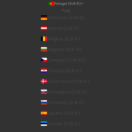
Portugal (EUR €)
País
Alemania (EUR €)
Austria (EUR €)
Bélgica (EUR €)
Bulgaria (EUR €)
Chequia (CZK Kč)
Croacia (EUR €)
Dinamarca (DKK kr.)
Eslovaquia (EUR €)
Eslovenia (EUR €)
España (EUR €)
Estonia (EUR €)