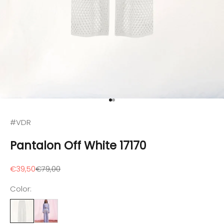
Ir al artículo 1
Ir al artículo 2
#VDR
Pantalon Off White 17170
Precio de oferta
Precio normal
€39,50
€79,00
Color: