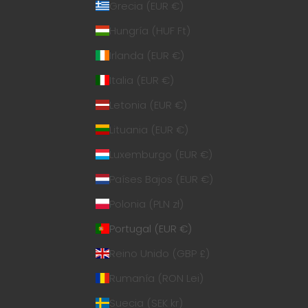
Grecia (EUR €)
Hungría (HUF Ft)
Irlanda (EUR €)
Italia (EUR €)
Letonia (EUR €)
Lituania (EUR €)
Luxemburgo (EUR €)
Países Bajos (EUR €)
Polonia (PLN zł)
Portugal (EUR €)
Reino Unido (GBP £)
Rumanía (RON Lei)
Suecia (SEK kr)