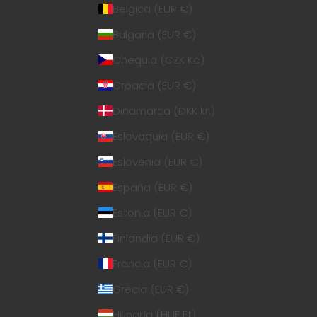
Bélgica (EUR €)
Bulgaria (EUR €)
Chequia (CZK Kč)
Croacia (EUR €)
Dinamarca (DKK kr.)
Eslovaquia (EUR €)
Eslovenia (EUR €)
España (EUR €)
Estonia (EUR €)
Finlandia (EUR €)
Francia (EUR €)
Grecia (EUR €)
Hungría (HUF Ft)