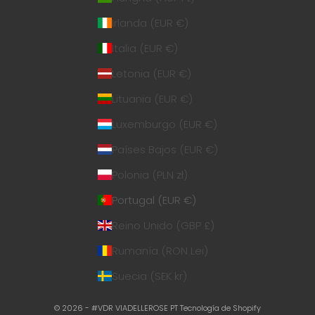
Irlanda (EUR €)
Italia (EUR €)
Letonia (EUR €)
Lituania (EUR €)
Luxemburgo (EUR €)
Países Bajos (EUR €)
Polonia (PLN zł)
Portugal (EUR €)
Reino Unido (GBP £)
Rumanía (RON Lei)
Suecia (SEK kr)
© 2026 - #VDR VIADELLEROSE PT
Tecnología de Shopify