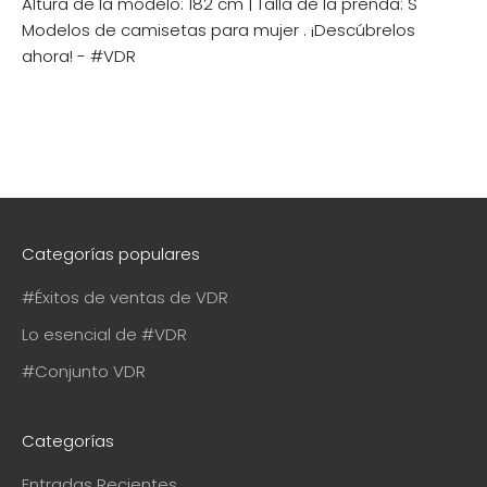
Altura de la modelo: 182 cm | Talla de la prenda: S
Modelos de camisetas para mujer
. ¡Descúbrelos
ahora! - #VDR
Categorías populares
#Éxitos de ventas de VDR
Lo esencial de #VDR
#Conjunto VDR
Categorías
Entradas Recientes