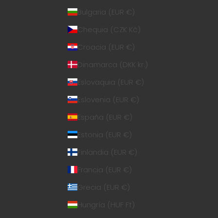
Bulgaria (EUR €)
Chequia (CZK Kč)
Croacia (EUR €)
Dinamarca (DKK kr.)
Eslovaquia (EUR €)
Eslovenia (EUR €)
España (EUR €)
Estonia (EUR €)
Finlandia (EUR €)
Francia (EUR €)
Grecia (EUR €)
Hungría (HUF Ft)