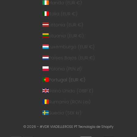
Irlanda (EUR €)
Italia (EUR €)
Letonia (EUR €)
Lituania (EUR €)
Luxemburgo (EUR €)
Países Bajos (EUR €)
Polonia (PLN zł)
Portugal (EUR €)
Reino Unido (GBP £)
Rumanía (RON Lei)
Suecia (SEK kr)
© 2026 - #VDR VIADELLEROSE PT
Tecnología de Shopify